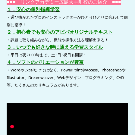
■
■
■ リンクアカデミー
広島大手町校のご紹介 ■
■
■
１．安心の個別指導学習
・選び抜かれたプロのインストラクターがひとりひとりに合わせて個
別に指導！
２．初心者でも安心のアビバオリジナルテキスト
・課題に取り組みながら、機能や操作方法を理解出来る！
３．いつでも好きな時に通える学習スタイル
・平日は夜21:00時まで、土･日･祝日も開講！
４．ソフトのバリエーションが豊富
・WordやExcelだけではなく、PowerPointやAccess、Photoshopや
Illustrator、Dreamweaver、Webデザイン、プログラミング、CAD
等、たくさんのカリキュラムがあります。