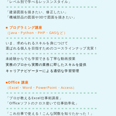
「レベル別で学べるレッスンスタイル」
＝＝＝＝＝＝＝＝＝＝＝＝＝＝＝＝＝＝＝＝＝＝＝＝＝
「建築図面を描きたい、修正したい」
「機械部品の図面や3Dで図面を描きたい」
■ プログラミング講座
（Java・Python・PHP・GASなど）
＝＝＝＝＝＝＝＝＝＝＝＝＝＝＝＝＝＝＝＝＝＝＝＝＝
いま、求められるスキルを身につけて
選ばれる個人を目指すためのコースラインナップ充実！
＝＝＝＝＝＝＝＝＝＝＝＝＝＝＝＝＝＝＝＝＝＝＝＝＝
未経験からでも学習できる丁寧な動画授業
実務のプロから実際の業務に即したスキルを提供
キャリアナビゲーターによる適切な学習管理
■Office 講座
（Excel・Word・PowerPoint・Access）
＝＝＝＝＝＝＝＝＝＝＝＝＝＝＝＝＝＝＝＝＝＝＝＝＝
「プロが教えるExcel仕事術講座」
「Officeソフトのクロス使いで仕事効率化」
＝＝＝＝＝＝＝＝＝＝＝＝＝＝＝＝＝＝＝＝＝＝＝＝＝
「これ仕事で使える！こんな関数を知りたかった！」