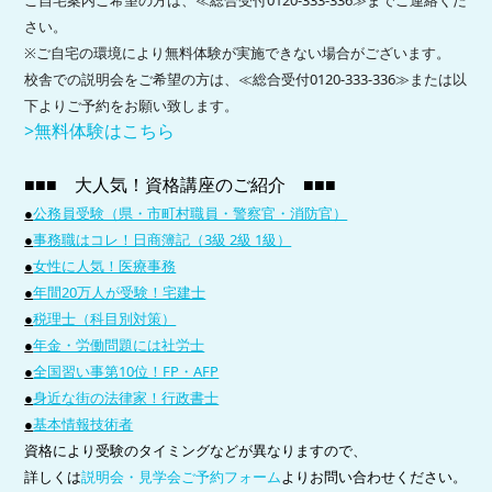
さい。
※ご自宅の環境により無料体験が実施できない場合がございます。
校舎での説明会をご希望の方は、
≪総合受付0120-333-336≫
または以
下よりご予約をお願い致します。
>無料体験はこちら
■■■ 大人気！資格講座のご紹介
■■■
●
公務員受験（県・市町村職員・警察官・消防官）
●
事務職はコレ！日商簿記（3級 2級 1級）
●
女性に人気！医療事務
●
年間20万人が受験！宅建士
●
税理士（科目別対策）
●
年金・労働問題には社労士
●
全国習い事第10位！FP・AFP
●
身近な街の法律家！行政書士
●
基本情報技術者
資格により受験のタイミングなどが異なりますので、
詳しくは
説明会・見学会ご予約フォーム
よりお問い合わせください。