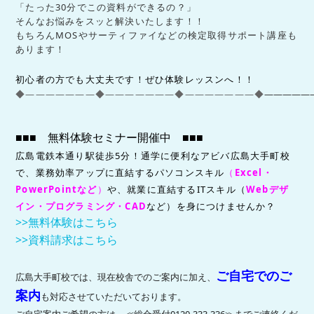
「たった30分でこの資料ができるの？」
そんなお悩みをスッと解決いたします！！
もちろんMOSやサーティファイなどの検定取得サポート講座も
あります！
初心者の方でも大丈夫です！ぜひ体験レッスンへ！！
◆―――――――◆―――――――◆―――――――◆
―――――
■■■ 無料体験セミナー開催中 ■■■
広島電鉄本通り駅徒歩5分
！通学に便利な
アビバ広島大手町校
で、業務効率アップに直結するパソコンスキル
（
Excel
・
PowerPoint
など
）
や、就業に直結する
IT
スキル（
Web
デザ
イン・プログラミング・
CAD
など）を身につけませんか？
>>無料体験はこちら
>>資料請求はこちら
ご自宅でのご
広島大手町校では、現在校舎でのご案内に加え、
案内
も対応させていただいております。
ご自宅案内ご希望の方は、≪総合受付0120-333-336≫までご連絡くだ