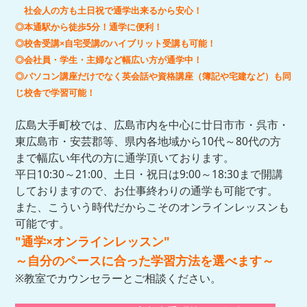
社会人の方も土日祝で通学出来るから安心！
◎本通駅から徒歩5分！通学に便利！
◎校舎受講×自宅受講のハイブリット受講も可能！
◎会社員・学生・主婦など幅広い方が通学中！
◎パソ
コン講座だけでなく英会話や資格
講座
（簿記や宅建など）も同
じ校舎で学習可能！
広島大手町校では、広島市内を中心に廿日市市・呉市・
東広島市・安芸郡等、県内各地域から10代～80代の方
まで幅広い年代の方に通学頂いております。
平日10:30～21:00、土日・祝日は9:00～18:30まで開講
しておりますので、お仕事終わりの通学も可能です。
また、こういう時代だからこそのオンラインレッスンも
可能です。
"通学×オンラインレッスン"
～自分のペースに合った学習方法を選べます～
※教室でカウンセラーとご相談ください。