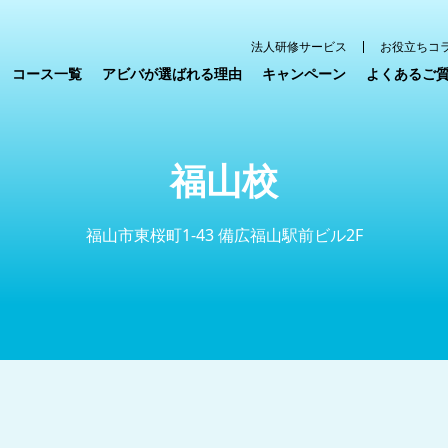
法人研修サービス
お役立ちコ
コース一覧
アビバが選ばれる理由
キャンペーン
よくあるご
福山校
福山市東桜町1-43 備広福山駅前ビル2F