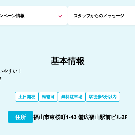
ンペーン情報
スタッフからの
メッセージ
基本情報
いやすい！
！
土日開校
転籍可
無料駐車場
駅徒歩3分以内
住所
福山市東桜町1-43 備広福山駅前ビル2F