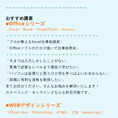
+-+-+-+-+-+-+-+-+-+-+-+-+-+-+-+-+-+-+-+-+-+-+-
おすすめ講座
■Officeシリーズ
（Excel・Word・PowerPoint・Access）
＝＝＝＝＝＝＝＝＝＝＝＝＝＝＝＝＝＝＝＝＝＝＝＝＝
「プロが教えるExcel仕事術講座」
「Officeソフトのクロス使いで仕事効率化」
＝＝＝＝＝＝＝＝＝＝＝＝＝＝＝＝＝＝＝＝＝＝＝＝＝
「今までは入力しかしたことがない」
「業務で必要なレベルまで最短で学びたい」
「パソコンは必要だと思うけど何を学べばよいか分からない」
「就職に有利な資格を取得したい」
全てお任せください。そんなお悩みを解決いたします！
スクーリング・オンラインどちらも対応可能です。
■WEBデザインシリーズ
（Illustrator・Photoshop・HTML・ CSS・Javasc
rip
t
）