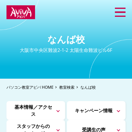
なんば校
大阪市中央区難波2-1-2 太陽生命難波ビル6F
パソコン教室アビバ HOME
教室検索
なんば校
基本情報／アクセ
キャンペーン情報
ス
スタッフからの
受講生の声