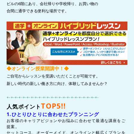
ビルの6階にあり、
会社帰りや学校帰り、お買い物の
合間に通学できる便利な場所です。
◆オンライン授業開講中！◆
ご自宅からレッスンを受講いただくことが可能です。
新しい時代の新しい働き方に向け、体験してみませんか？
+-+-+-+-+-+-+-+-+-+-+-+-+-+-+-+-+-+-+-+-+-+-+-
TOP5
!!
人気ポイント
1.ひとりひとりに合わせたプランニング
お客様のキャリアビジョンやお悩みに合わせて最適な講座をご
提案。
セットコース、オーダーメイド、オンラインと幅広くプランを