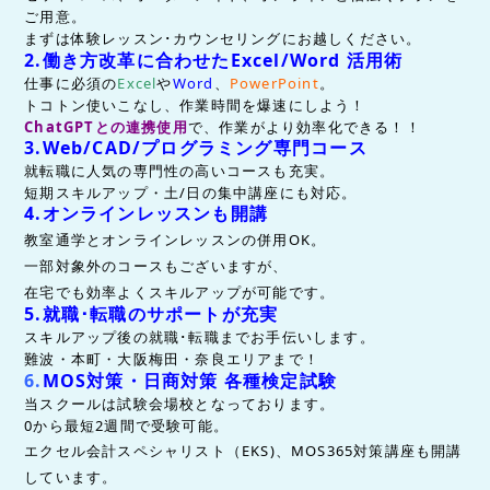
ご用意。
まずは体験レッスン･カウンセリングにお越しください。
2.働き方改革に合わせた
Excel/Word 活用術
仕事に必須の
Excel
や
Word
、
PowerPoint
。
トコトン使いこなし、作業時間を爆速にしよう！
ChatGPTとの連携使用
で、作業がより効率化できる！！
3.
Web/CAD/
プログラミング
専門コース
就転職に人気の専門性の高いコースも充実。
短期スキルアップ・土/日の集中講座にも対応
。
4.オンラインレッスンも開講
教室通学とオンラインレッスンの併用OK。
一部対象外のコースもございますが、
在宅でも効率よくスキルアップが可能です。
5.
就職･転職のサポートが充実
スキルアップ後の就職･転職までお手伝いします。
難波・本町・大阪梅田・奈良エリアまで！
6.
MOS対策・日商対策 各種検定試験
当スクールは試験会場校となっております。
0から最短2週間で受験可能。
エクセル会計スペシャリスト（EKS)、MOS365
対策講座も開講
しています。