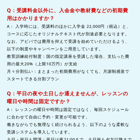
Q：受講料金以外に、入会金や教材費などの初期費
用はかかりますか？
A： 入学時には、受講料のほかに入学金 22,000円（税込）と、
コースに応じたオリジナルテキスト代が別途必要となります。
なお、アビバでは費用を抑えて受講を始めていただけるよう、
以下の制度やキャンペーンをご用意しています。
教育訓練給付制度：国の指定講座を受講した場合、支払った費
用の最大20%（上限10万円）が支給
月々分割払い：まとまった初期費用がなくても、月謝制感覚で
スタートできる分割プラン
Q：平日の夜や土日しか通えませんが、レッスンの
曜日や時間は固定ですか？
A： レッスンの曜日や時間は固定ではなく、毎回スケジュール
に合わせて自由に予約・変更が可能です。
働きながらでも無理なく続けられるよう、以下のような柔軟な
受講システムを導入しています。
土日・祝日も開講：平日は夜21:00まで、土日祝も夕方以降まで