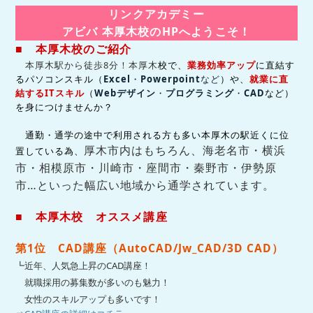
リンクアカデミー
アビバ 本厚木校のHPへようこそ！
■ 本厚木校のご紹介
本厚木駅から徒歩8分！本厚木
校
で、
業務効率アップ
に直結す
るパソコンスキル（
Excel
・
Powerpoint
など
）や、
就業に直
結する
IT
スキル
（
Webデザイン
・
プログラミング
・
CAD
など
）
を身につけませんか？
通勤・通学の途中で利用される方も多い本厚木の駅近くに位
厚木市内はもちろん、海老名市・横浜
置している為、
市
・相模原市・川崎市・座間市・秦野市・伊勢原
市…といった幅広い地域から通学されています。
■ 本厚木校 オススメ講座
第1位 CAD講座（AutoCAD/Jw_CAD/3D CAD）
┗近年、人気急上昇のCAD講座！
就職採用の募集数が多いのも魅力！
女性のスキルアップも多いです！