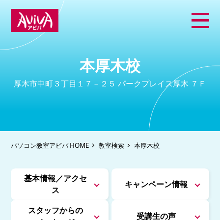
本厚木校
厚木市中町３丁目１７－２５ パークプレイス厚木 ７Ｆ
パソコン教室アビバ HOME
教室検索
本厚木校
基本情報／アクセ
キャンペーン情報
ス
スタッフからの
受講生の声