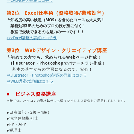
⇒CAD講座の詳細はコチラ
第2位 Excel仕事術（資格取得/業務効率）
┗知名度の高い検定（MOS）を含めたコースも大人気！
業務効率UPのためのプロの技が身に付く！
教室で受験できるのも魅力の一つです！！
>>>Excel講座の詳細はコチラ
第3位 Webデザイン・クリエイティブ講座
┗初めての方でも、求められるWebページ作成！
Illustrator・Photoshopでバナーチラシ作成！
基本の基本からの学習になるので、安心！
⇒Illustrator・Photoshop講座の詳細はコチラ
⇒WEB講座の詳細はコチラ
■ ビジネス資格講座
当校では、パソコンの資格以外にも様々なビジネス資格をご用意しております。
●日商簿記（3級～1級）
●宅地建物取引士
●FP・AFP
●税理士