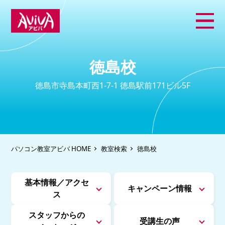
徳島校
徳島市寺島本町西1-7-1 徳島駅前171ビル5F
パソコン教室アビバ HOME
教室検索
徳島校
基本情報／アクセ
キャンペーン情報
ス
スタッフからの
受講生の声