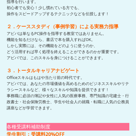
指導を行います。
初心者でも安心！少し慣れている方でも、
操作をスピードアップするテクニックなどを伝授します！
２．ケーススタディ（事例学習）による実務力指導
アビバは単なるPC操作を指導する教室ではありません。
機能を知るだけなら、書店で本を購入すればOK。
しかし実際には、その機能をどのように使うのか、
どう活用すれば早く処理を終えることができるのかが重要です。
アビバでは、このスキルを身につけることができます。
３．トータルキャリアナビゲート
Officeスキルはもはや当たり前の時代です。
アビバでは、あなたの市場価値を高めるためのビジネススキルやリテ
ラシースキルなど、様々なスキルや知識を提供できます！
事務職に必須の簿記や女性に人気の医療事務、専門知識の宅建士・行
政書士・社会保険労務士、学生や社会人の就職・転職に人気の公務員
講座などが学習できます。
各種受講料補助制度
学生割引：受講料20%OFF