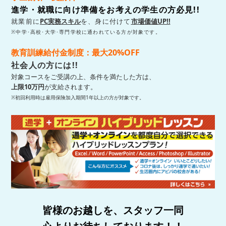
進学・就職に向け準備をお考えの学生の方必見!!
就業前に
PC実務スキル
を、身に付けて
市場価値UP!!
※中学･高校･大学･専門学校に通われている方が対象です。
教育訓練給付金制度：最大20%OFF
社会人の方には!!
対象コースをご受講の上、条件を満たした方は、
上限10万円
が支給されます。
※初回利用時は雇用保険加入期間1年以上の方が対象です。
皆様のお越しを、スタッフ一同