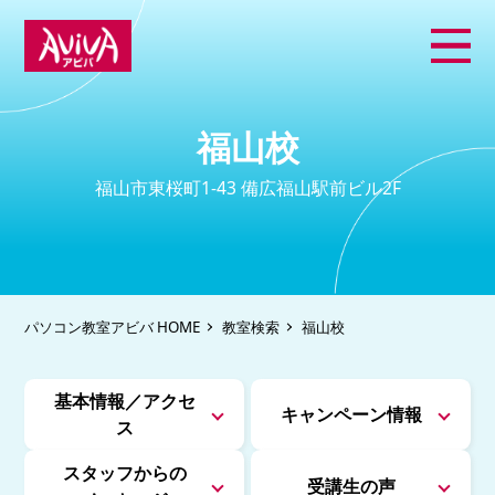
福山校
福山市東桜町1-43 備広福山駅前ビル2F
パソコン教室アビバ HOME
教室検索
福山校
基本情報／アクセ
キャンペーン情報
ス
スタッフからの
受講生の声