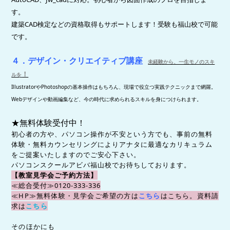
す。
建築CAD検定などの資格取得もサポートします！受験も福山校で可能
です。
４．デザイン・クリエイティブ講座
未経験から、一生モノのスキ
！
ルを
IllustratorやPhotoshopの基本操作はもちろん、現場で役立つ実践テクニックまで網羅。
Webデザインや動画編集など、今の時代に求められるスキルを身につけられます。
★無料体験受付中！
初心者の方や、パソコン操作が不安という方でも、事前の無料
体験・無料カウンセリングによりアナタに最適なカリキュラム
をご提案いたしますのでご安心下さい。
パソコンスクールアビバ福山校でお待ちしております。
【教室見学会ご予約方法】
≪総合受付≫0120-333-336
≪HP≫無料体験・見学会ご希望の方は
こちら
はこちら。
資料請
求は
こちら
そのほかにも