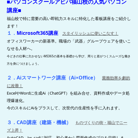
■パソコンスクールアビバ福山校の人気パソコン
講座■
福山校で特に需要の高い即戦力スキルに特化した看板講座をご紹介し
ます！
１．
Microsoft365講座
スタイリッシュに使いこなす！
オフィスワーカーの新基準。職場の「武器」グループウェアを使いこ
なせる人材へ。
今どきの仕事に欠かせないMS365の基本を基礎から学び、周りと差がつくスムーズな働き
方を身につけましょう
。
２．Aiスマートワーク講座（Ai×Office）
業務効率を劇的
に改善！
ExcelやWordに生成Ai（ChatGPT）を組み合せ、資料作成やデータ処
理爆速化。
今のスキルにAiをプラスして、次世代の生産性を手に入れます。
３．CAD講座（建築・機械）
ものづくりの街・福山でニー
ズ上昇！
AutoCAD、Jw_cadに対応。初心者から図面作成のプロを目指しま