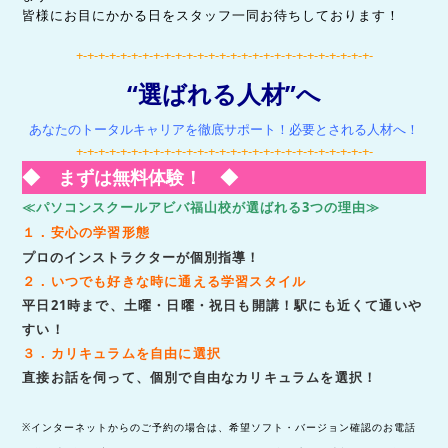
皆様にお目にかかる日をスタッフ一同お待ちしております！
+-+-+-+-+-+-+-+-+-+-+-+-+-+-+-+-+-+-+-+-+-+-+-+-+-+-+-
“選ばれる人材”へ
あなたのトータルキャリアを徹底サポート！必要とされる人材へ！
+-+-+-+-+-+-+-+-+-+-+-+-+-+-+-+-+-+-+-+-+-+-+-+-+-+-+-
◆ まずは無料体験！ ◆
≪パソコンスクールアビバ福山校が選ばれる3つの理由≫
１
．安心の学習形態
プロのインストラクターが個別指導！
２．いつでも好きな時に通える学習スタイル
平日21時まで、土曜・日曜・祝日も開講！駅にも近くて通いや
すい！
３．カリキュラムを自由に選択
直接お話を伺って、個別で自由なカリキュラムを選択！
※インターネットからのご予約の場合は、希望ソフト・バージョン確認のお電話