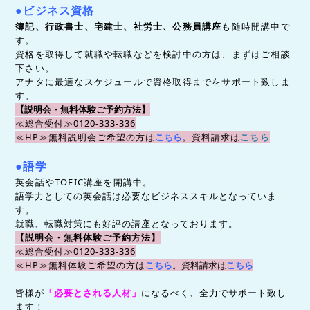
●ビジネス資格
簿記、行政書士、宅建士、社労士、公務員講座
も随時開講中で
す。
資格を取得して就職や転職などを検討中の方は、まずはご相
談
下さい。
アナタに最適なスケジュールで資格取得までをサポート致しま
す。
【説明会・無料体験ご予約方法】
≪総合受付≫0120-333-336
≪HP≫無料説明会ご希望の方は
こちら
。
資料請求は
こちら
●語学
英会話やTOEIC講座を開講中。
語学力としての英会話は必要なビジネススキルとなっていま
す。
就職、転職対策にも好評の講座となっております。
【説明会・無料体験ご予約方法】
≪総合受付≫0120-333-336
≪HP≫無料体験ご希望の方は
こちら
。
資料請求は
こちら
皆様が
「必要とされる人材」
になるべく、全力でサポート致し
ます！