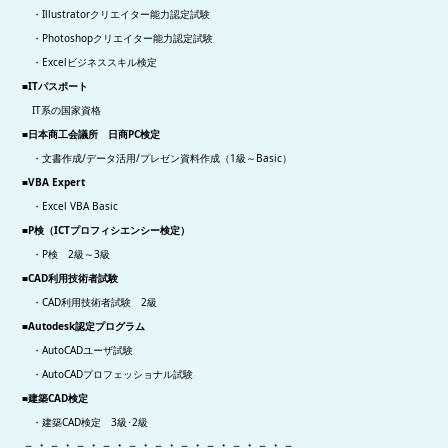
・Illustratorクリエイター能力認定試験
・Photoshopクリエイター能力認定試験
・Excelビジネススキル検定
■ITパスポート
IT系の国家資格
■日本商工会議所 日商PC検定
・文書作成/データ活用/プレゼン資料作成（1級～Basic）
■VBA Expert
・Excel VBA Basic
■P検（ICTプロフィシエンシー検定）
・P検 2級～3級
■CAD利用技術者試験
・CAD利用技術者試験 2級
■Autodesk認定プログラム
・AutoCADユーザ試験
・AutoCADプロフェッショナル試験
■建築CAD検定
・建築CAD検定 3級･2級
－・－・－・－・－・－・－・－・－・－・－