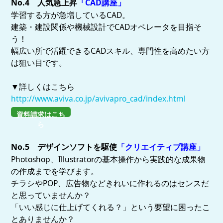
No.4 人気急上昇
「CAD講座」
学習する方が急増しているCAD。
建築・建設関係や機械設計でCADオペレータを目指そ
う！
幅広い所で活躍できるCADスキル、専門性を高めたい方
は狙い目です。
▼詳しくはこちら
http://www.aviva.co.jp/avivapro_cad/index.html
資料請求はこち
ら
No.5 デザインソフト
を駆使
「クリエイティブ講座」
Photoshop、Illustratorの基本操作から実践的な成果物
の作成までを学びます。
チラシやPOP、広告物などきれいに作れるのはセンスだ
と思っていませんか？
「いい感じに仕上げてくれる？」という要望に困ったこ
とありませんか？