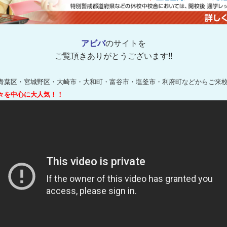
アビバ
のサイトを
ご覧頂き
ありがとうございます
!!
青葉区
・
宮城野区
・
大崎市
・
大和町・富谷市・塩釜市・利府町
などからご来
々を中心に大人気！！