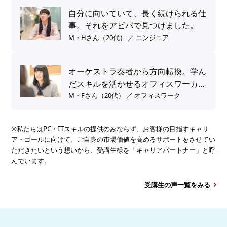
自分に向いていて、長く続けられる仕
事。それをアビバで見つけました。
M・Hさん（20代） ／ エンジニア
オーケストラ奏者から方向転換。学ん
だスキルを活かせるオフィスワーカー
へ。
M・Fさん（20代） ／ オフィスワーク
※私たちはPC・ITスキルの提供のみならず、お客様の目指すキャリ
ア・ゴールに向けて、ご自身の市場価値を高めるサポートをさせてい
ただきたいという想いから、受講生様を「キャリアパートナー」と呼
んでいます。
受講生の声一覧をみる