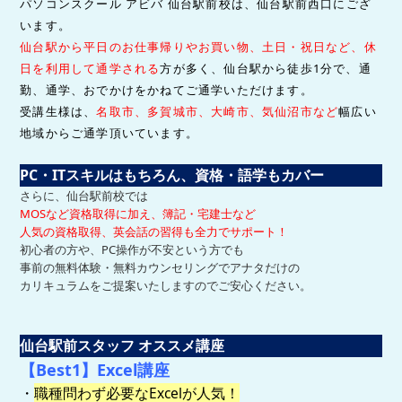
パソコンスクール アビバ 仙台駅前校は、仙台駅前西口にござ
います。
仙台駅から平日のお仕事帰りやお買い物、土日・祝日など、休
日を利用して通学される
方が多く、仙台駅から徒歩1分で、
通
勤、通学、おでかけをかねてご通学いただけます。
受講生様は、
名取市、多賀城市、大崎市、気仙沼市など
幅広い
地域からご通学頂いています。
PC・ITスキルはもちろん、資格・語学もカバー
さらに、仙台駅前校では
MOSなど資格取得に加え、簿記・宅建士など
人気の資格取得、英会話の習得も全力でサポート！
初心者の方や、PC操作が不安という方でも
事前の無料体験・無料カウンセリングでアナタだけの
カリキュラムをご提案いたしますのでご安心ください。
仙台駅前スタッフ オススメ講座
【Best1
】Excel講座
・
職種問わず必要なExcelが人気！