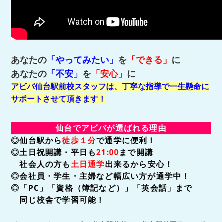
あなたの
「やってみたい」
を
「できる」
に
あなたの
「不安」
を
「安心」
に
アビバ仙台駅前校スタッフは、丁寧な指導で一生懸命に
サポートさせて頂きます！
仙台でアビバが選ばれる理由
◎仙台駅から
徒歩１分
で通学に便利！
◎土日祝開講・平日も
21:00
まで開講
社会人の方も
土日通学
出来るから安心！
◎会社員・学生・主婦など幅広い方が通学中！
◎「PC」「資格（簿記など）」「英会話」まで
同じ校舎で学習可能！