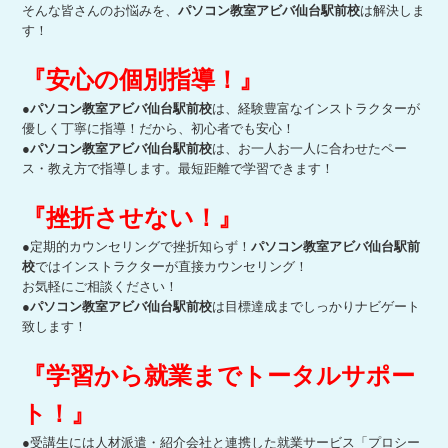
そんな皆さんのお悩みを、
パソコン教室アビバ仙台駅前校
は解決しま
す！
『安心の個別指導！』
●
パソコン教室
アビバ仙台駅前校
は、経験豊富なインストラクターが
優しく丁寧に指導！だから、初心者でも安心！
●
パソコン教室
アビバ仙台駅前校
は、お一人お一人に合わせたペー
ス・教え方で指導します。最短距離で学習できます！
『挫折させない！』
●定期的カウンセリングで挫折知らず！
パソコン教室
アビバ仙台駅前
校
ではインストラクターが直接カウンセリング！
お気軽にご相談ください！
●
パソコン教室
アビバ仙台駅前校
は目標達成までしっかりナビゲート
致します！
『学習から就業までトータルサポー
ト！』
●受講生には人材派遣・紹介会社と連携した就業サービス「プロシー