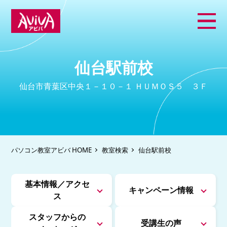
仙台駅前校
仙台市青葉区中央１－１０－１ ＨＵＭＯＳ５ ３Ｆ
パソコン教室アビバ HOME
教室検索
仙台駅前校
基本情報／アクセ
キャンペーン情報
ス
スタッフからの
受講生の声