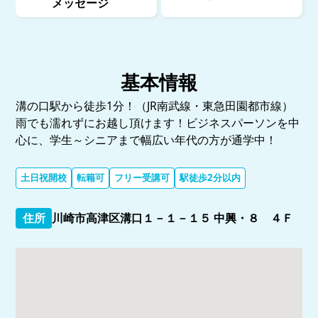
メッセージ
基本情報
溝の口駅から徒歩1分！（JR南武線・東急田園都市線）
雨でも濡れずにお越し頂けます！ビジネスパーソンを中
心に、学生～シニアまで幅広い年代の方が通学中！
土日祝開校
転籍可
フリー受講可
駅徒歩2分以内
住所
川崎市高津区溝口１－１－１５ 中興・８ ４Ｆ