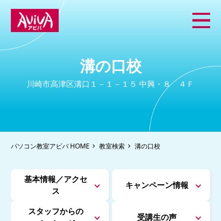
溝の口校
川崎市高津区溝口１－１－１５ 中興・８ ４Ｆ
パソコン教室アビバ HOME
教室検索
溝の口校
基本情報／アクセ
キャンペーン情報
ス
スタッフからの
受講生の声