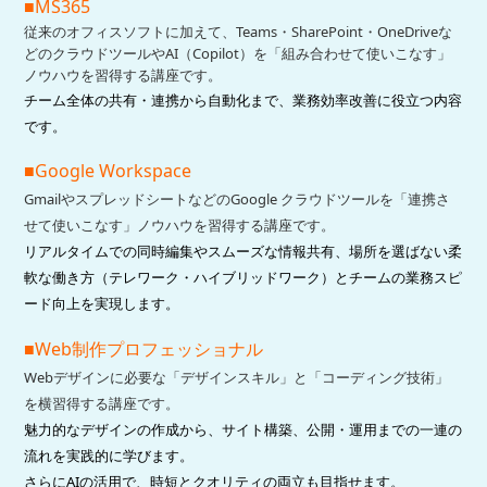
■MS365
従来のオフィスソフトに加えて、Teams・SharePoint・OneDriveな
どのクラウドツールやAI（Copilot）を「組み合わせて使いこなす」
ノウハウを習得する講座です。
チーム全体の共有・連携から自動化まで、業務効率改善に役立つ内容
です。
■Google Workspace
GmailやスプレッドシートなどのGoogle クラウドツールを「連携さ
せて使いこなす」ノウハウを習得する講座です。
リアルタイムでの同時編集やスムーズな情報共有、場所を選ばない柔
軟な働き方（テレワーク・ハイブリッドワーク）とチームの業務スピ
ード向上を実現します。
■Web制作プロフェッショナル
Webデザインに必要な「デザインスキル」と「コーディング技術」
を横習得する講座です。
魅力的なデザインの作成から、サイト構築、公開・運用までの一連の
流れを実践的に学びます。
さらにAIの活用で、時短とクオリティの両立も目指せます。