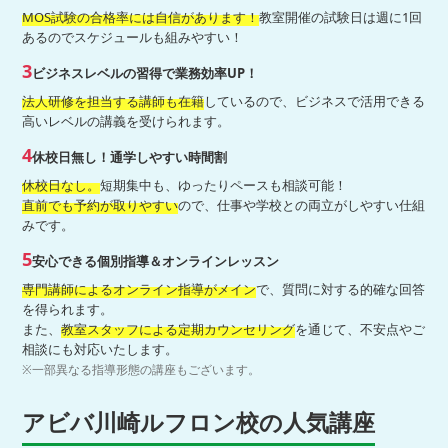
MOS試験の合格率には自信があります！
教室開催の試験日は週に1回
あるのでスケジュールも組みやすい！
3
ビジネスレベルの習得で業務効率UP！
法人研修を担当する講師も在籍
しているので、ビジネスで活用できる
高いレベルの講義を受けられます。
4
休校日無し！通学しやすい時間割
休校日なし。
短期集中も、ゆったりペースも相談可能！
直前でも予約が取りやすい
ので、仕事や学校との両立がしやすい仕組
みです。
5
安心できる個別指導＆オンラインレッスン
専門講師によるオンライン指導がメイン
で、質問に対する的確な回答
を得られます。
また、
教室スタッフによる定期カウンセリング
を通じて、不安点やご
相談にも対応いたします。
※一部異なる指導形態の講座もございます。
アビバ川崎ルフロン校の人気講座