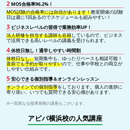
2
MOS合格率96.2%！
MOS試験の合格率には自信があります！
教室開催の試験
日は週に1回あるのでスケジュールも組みやすい！
3
ビジネスレベルの習得で業務効率UP！
法人研修を担当する講師も在籍
しているので、ビジネス
で活用できる高いレベルの講義を受けられます。
4
休校日無し！通学しやすい時間割
休校日なし。
短期集中も、ゆったりペースも相談可能！
直前でも予約が取りやすい
ので、仕事や学校との両立が
しやすい仕組みです。
5
安心できる個別指導＆オンラインレッスン
オンラインでの個別指導
をしております。個人の進捗に
寄り添い、いつでも質問できる安心感があります。
※一部異なる指導形態の講座もございます。
アビバ横浜校の人気講座