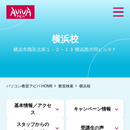
横浜校
横浜市西区北幸１－２－１３ 横浜西共同ビル６Ｆ
パソコン教室アビバ HOME
教室検索
横浜校
基本情報／アクセ
キャンペーン情報
ス
スタッフからの
受講生の声