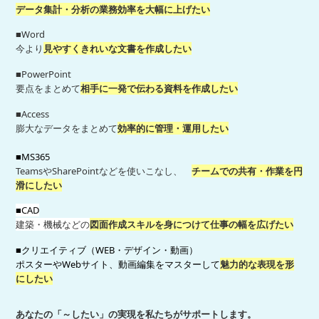
データ集計・分析の業務効率を大幅に上げたい
■Word
今より
見やすくきれいな文書を作成したい
■PowerPoint
要点をまとめて
相手に一発で伝わる資料を作成したい
■Access
膨大なデータをまとめて
効率的に管理・運用したい
■MS365
TeamsやSharePointなどを使いこなし、
チームでの共有・作業を円
滑にしたい
■CAD
建築・機械などの
図面作成スキルを身につけて仕事の幅を広げたい
■クリエイティブ（WEB・デザイン・動画）
ポスターやWebサイト、動画編集をマスターして
魅力的な表現を形
にしたい
あなたの「～したい」の実現を私たちがサポートします。