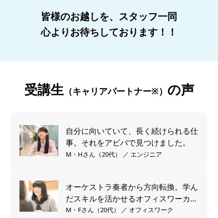
皆様のお越しを、スタッフ一同
心よりお待ちしております！！
受講生
の声
（キャリアパートナー※）
自分に向いていて、長く続けられる仕
事。それをアビバで見つけました。
M・Hさん（20代） ／ エンジニア
オーケストラ奏者から方向転換。学ん
だスキルを活かせるオフィスワーカー
へ。
M・Fさん（20代） ／ オフィスワーク