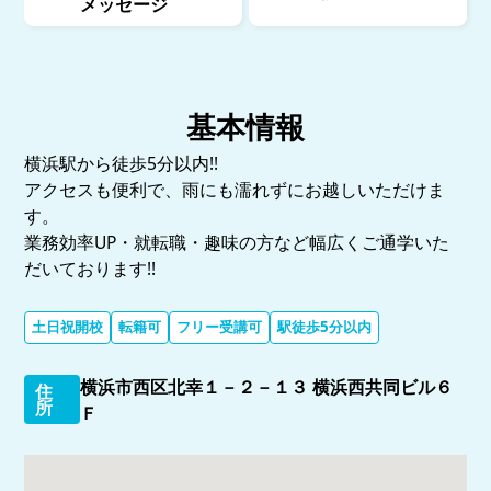
メッセージ
基本情報
横浜駅から徒歩5分以内!!
アクセスも便利で、雨にも濡れずにお越しいただけま
す。
業務効率UP・就転職・趣味の方など幅広くご通学いた
だいております!!
土日祝開校
転籍可
フリー受講可
駅徒歩5分以内
横浜市西区北幸１－２－１３ 横浜西共同ビル６
住
所
Ｆ