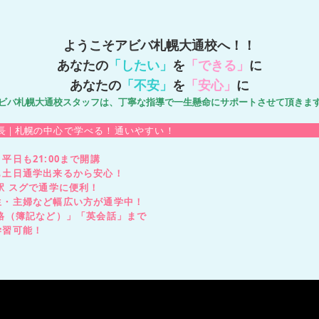
ようこそアビバ札幌大通校へ！！
あなたの
「したい」
を
「できる」
に
あなたの
「不安」
を
「安心」
に
ビバ札幌大通校スタッフは、丁寧な指導で一生懸命にサポートさせて頂きま
長｜札幌
の中心で学べる！通いやすい！
平日も21:00まで開講
土日通学出来るから安心！
駅 スグで通学に便利！
生・主婦など幅広い方が通学中！
資格（簿記など）」「英会話」まで
習可能！