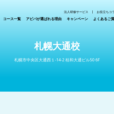
法人研修サービス
お役立ちコ
コース一覧
アビバが選ばれる理由
キャンペーン
よくあるご
札幌大通校
札幌市中央区大通西１-14-2 桂和大通ビル50 6F