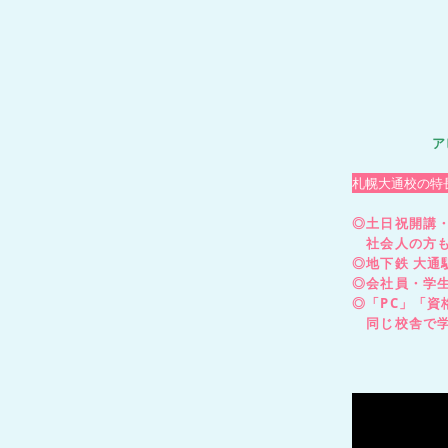
ア
札幌大通校の特
◎土日祝開講・
社会人の方も
◎地下鉄 大通
◎会社員・学
◎「PC」「
同じ校舎で学