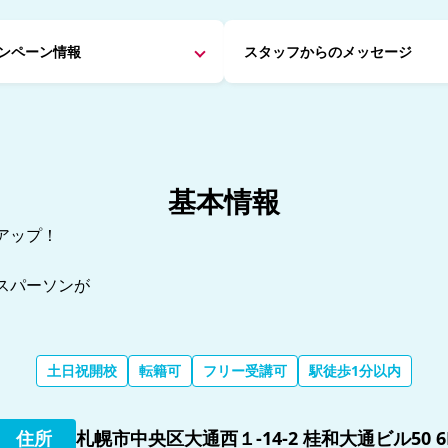
ンペーン情報
スタッフからの
メッセージ
基本情報
アップ！
スパーソンが
土日祝開校
転籍可
フリー受講可
駅徒歩1分以内
住所
札幌市中央区大通西１-14-2 桂和大通ビル50 6